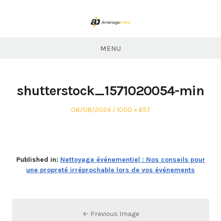
Skip
to
content
ABP
Aménagement
MENU
shutterstock_1571020054-min
Posted
Full
08/08/2024
1000 × 657
on
size
Published in:
Nettoyage événementiel : Nos conseils pour
une propreté irréprochable lors de vos événements
← Previous Image