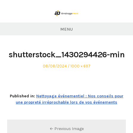
Skip
to
content
ABP
Aménagement
MENU
shutterstock_1430294426-min
Posted
Full
08/08/2024
1000 × 697
on
size
Published in:
Nettoyage événementiel : Nos conseils pour
une propreté irréprochable lors de vos événements
← Previous Image