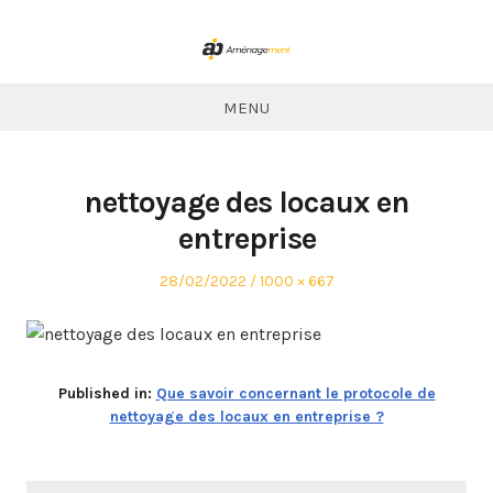
Skip
to
content
ABP
Aménagement
MENU
nettoyage des locaux en
entreprise
Posted
Full
28/02/2022
1000 × 667
on
size
Published in:
Que savoir concernant le protocole de
nettoyage des locaux en entreprise ?